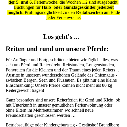
der 5. und 6.
Ferienwoche, die Wochen 1,2 sind ausgebucht.
Buchungen für
Halb- oder Ganztageskinder jederzeit
möglich.
Prüfungsmöglichkeit zu den
Reitabzeichen
am Ende
jeder Ferienwoche.
Los geht's ...
Reiten und rund um unsere Pferde:
Für Anfänger und Fortgeschrittene bieten wir täglich alles, was
sich um Pferd und Reiter dreht. Reitstunden, Longenstunden,
Ponyreiten für die Kleinen und der Traum eines jeden Reiters …
Ausritte in unserem wunderschönen Gelände des Chiemgaus -
zwischen Bergen, Seen und Flussauen. Es gibt nur eine kleine
Einschränkung: Unsere Pferde können nicht mehr als 80 kg
Reitergewicht tragen!
Ganz besonders sind unsere Reiterferien für Groß und Klein, ob
mit Unterkunft in unserer gemütlichen Ferienwohnung oder
ohne Eltern im Mehrbettzimmer, wo schnell neue
Freundschaften geschlossen werden …
Betriebsauflüge oder Kindergeburtstag - Gestütshof Brendlberg