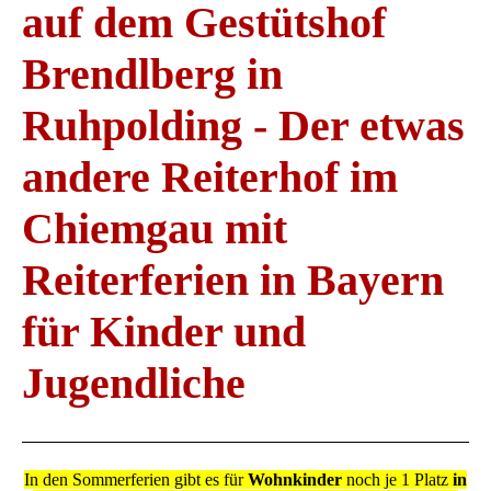
auf dem Gestütshof
Brendlberg in
Ruhpolding - Der etwas
andere Reiterhof im
Chiemgau mit
Reiterferien in Bayern
für Kinder und
Jugendliche
In den Sommerferien gibt es für
Wohnkinder
noch je 1 Platz
in