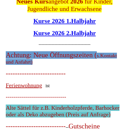
Neues Kurs
angebot
2026
für Kinder,
Jugendliche und Erwachsene
Kurse 2026 1.Halbjahr
Kurse 2026 2.Halbjahr
------------------------------------
Achtung: Neue Öffnungszeiten (
s.Kontakt
und Anfahrt)
--------------------------
Ferienwohnung
ist
------------------------------
Alte Sättel für z.B. Kinderholzpferde, Barhocker
oder als Deko abzugeben (Preis auf Anfrage)
--------------------------
Gutscheine
--