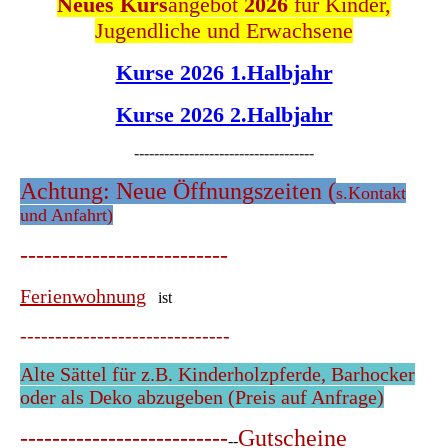
Neues Kurs
angebot
2026
für Kinder,
Jugendliche und Erwachsene
Kurse 2026 1.Halbjahr
Kurse 2026 2.Halbjahr
------------------------------------
Achtung: Neue Öffnungszeiten (
s.Kontakt
und Anfahrt)
--------------------------
Ferienwohnung
ist
------------------------------
Alte Sättel für z.B. Kinderholzpferde, Barhocker
oder als Deko abzugeben (Preis auf Anfrage)
--------------------------
Gutscheine
--