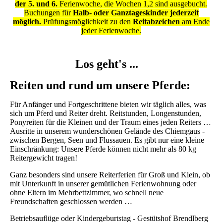
der 5. und 6.
Ferienwoche, die Wochen 1,2 sind ausgebucht.
Buchungen für
Halb- oder Ganztageskinder jederzeit
möglich.
Prüfungsmöglichkeit zu den
Reitabzeichen
am Ende
jeder Ferienwoche.
Los geht's ...
Reiten und rund um unsere Pferde:
Für Anfänger und Fortgeschrittene bieten wir täglich alles, was
sich um Pferd und Reiter dreht. Reitstunden, Longenstunden,
Ponyreiten für die Kleinen und der Traum eines jeden Reiters …
Ausritte in unserem wunderschönen Gelände des Chiemgaus -
zwischen Bergen, Seen und Flussauen. Es gibt nur eine kleine
Einschränkung: Unsere Pferde können nicht mehr als 80 kg
Reitergewicht tragen!
Ganz besonders sind unsere Reiterferien für Groß und Klein, ob
mit Unterkunft in unserer gemütlichen Ferienwohnung oder
ohne Eltern im Mehrbettzimmer, wo schnell neue
Freundschaften geschlossen werden …
Betriebsauflüge oder Kindergeburtstag - Gestütshof Brendlberg