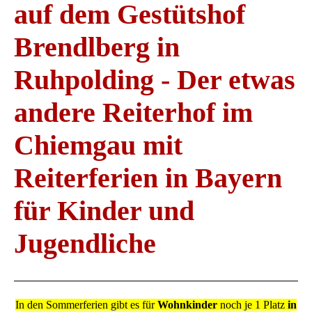
auf dem Gestütshof
Brendlberg in
Ruhpolding - Der etwas
andere Reiterhof im
Chiemgau mit
Reiterferien in Bayern
für Kinder und
Jugendliche
In den Sommerferien gibt es für
Wohnkinder
noch je 1 Platz
in