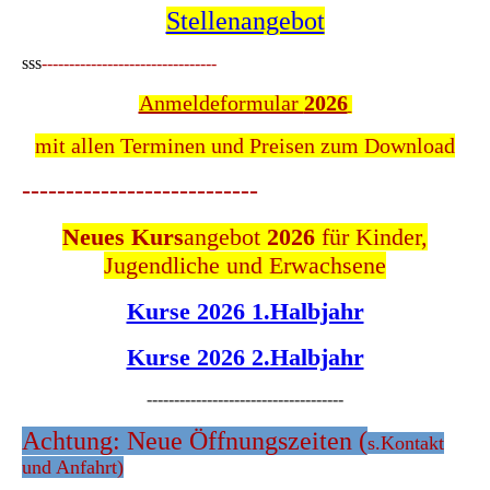
Stellenangebot
sss
--------------------------------
Anmeldeformular
2026
mit allen Terminen und Preisen zum Download
---------------------------
Neues Kurs
angebot
2026
für Kinder,
Jugendliche und Erwachsene
Kurse 2026 1.Halbjahr
Kurse 2026 2.Halbjahr
------------------------------------
Achtung: Neue Öffnungszeiten (
s.Kontakt
und Anfahrt)